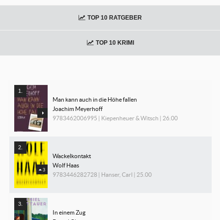
TOP 10 RATGEBER
TOP 10 KRIMI
Man kann auch in die Höhe fallen
Joachim Meyerhoff
9783462006995 | Kiepenheuer & Witsch | 26.00
Wackelkontakt
Wolf Haas
3
9783446282728 | Hanser, Carl | 25.00
In einem Zug