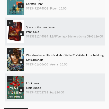
Carsten Henn
6
9783492074001 | Piper | 15.00
Spark of the Everflame
Penn Cole
9783911244084 | LEAF Verlag - Bücherbüchse OHG | 26.00
Woodwalkers - Die Rückkehr (Staffel 2, Zeit der Entscheidung
Katja Brandis
9783401606606 | Arena | 16.00
Für immer
Maja Lunde
9783442762781 | btb | 24.00