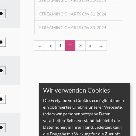
STREAMING CHARTS CW 32-2024
STREAMING CHARTS CW 31-2024
STREAMING CHARTS CW 30-2024
←
«
1
2
3
»
→
Wir verwenden Cookies
Die Freigabe von Cookies ermöglicht Ihnen
ein optimiertes Erlebnis unserer Webseite,
indem wir personenbezogene Daten
verarbeiten. Selbstverständlich bleibt die
Datenhoheit in Ihrer Hand. Jederzeit kann
die Freigabe mit Wirkung für die Zukunft