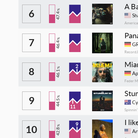
A Ba
6
%
47.4
Sh
Americ
Pan
7
%
46.4
G
RecordJ
Mia
2
8
%
46.1
Ap
Feder M
Stum
9
%
44.5
Cy
11
Spinnin
I li
9
10
%
42.8
Ar