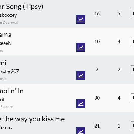
r Song (Tipsy)
16
5
aboozey
an Dogwood
ama
10
4
ReeeN
et
mi
2
2
ache 207
usik
blin' In
30
4
ril
' Records
ke the way you kiss me
21
1
temas