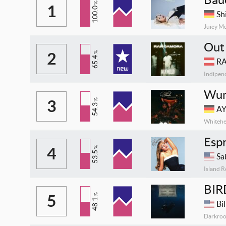
%
1
100.0
Sh
Juicy M
Out
2
%
65.4
RA
Indipen
Wun
3
%
54.3
AY
Whitehe
Esp
4
%
53.5
Sa
Island 
BIR
5
%
48.1
Bil
Darkroo