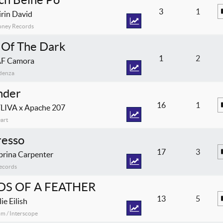
3
1
irin David
oney Records
 Of The Dark
1
2
F Camora
denza
der
16
1
LIVA x Apache 207
art
resso
17
3
brina Carpenter
Records
DS OF A FEATHER
13
5
lie Eilish
m / Interscope