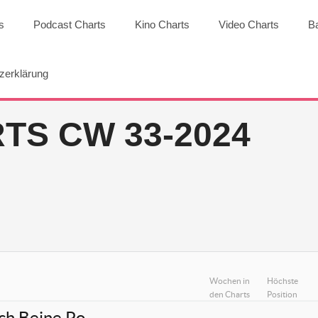
s
Podcast Charts
Kino Charts
Video Charts
B
zerklärung
TS CW 33-2024
Wochen in
Höchste
den Charts
Position
ch Beine Po