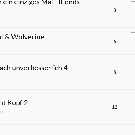
 ein einziges Mal - It ends
3
l & Wolverine
6
nfach unverbesserlich 4
8
eht Kopf 2
12
lm