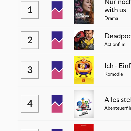
Nur noch
1
with us
Drama
Deadpoo
2
Actionfilm
Ich - Ei
3
Komödie
Alles st
4
Abenteuerfi