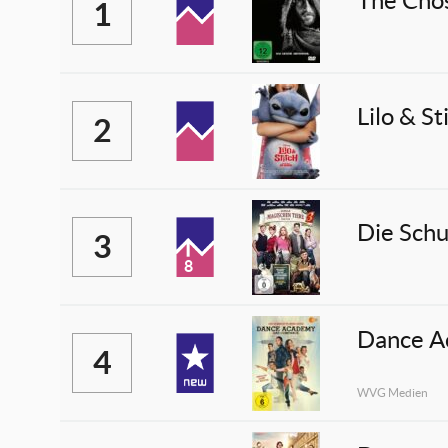
The Chos
1
Lilo & St
2
Die Schu
3
8
Dance A
4
WVG Medien