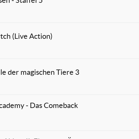
en - Staffel 5
itch (Live Action)
le der magischen Tiere 3
cademy - Das Comeback