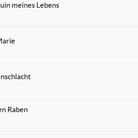
uin meines Lebens
Marie
nschlacht
en Raben