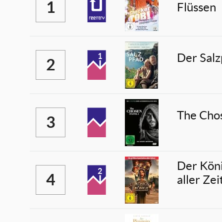
1
Flüssen
Der Salz
1
2
The Chos
3
Der Köni
2
4
aller Zei