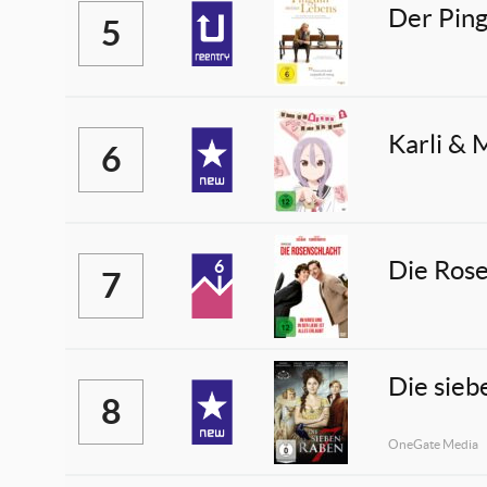
Der Ping
5
Karli & 
6
Die Rose
6
7
Die sieb
8
OneGate Media