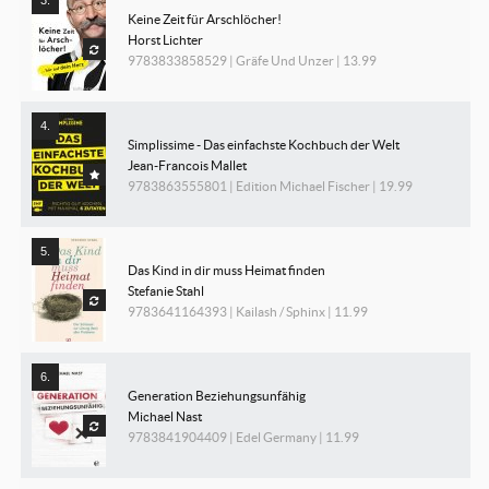
Keine Zeit für Arschlöcher!
Horst Lichter
9783833858529 | Gräfe Und Unzer | 13.99
Simplissime - Das einfachste Kochbuch der Welt
Jean-Francois Mallet
9783863555801 | Edition Michael Fischer | 19.99
Das Kind in dir muss Heimat finden
Stefanie Stahl
9783641164393 | Kailash / Sphinx | 11.99
Generation Beziehungsunfähig
Michael Nast
9783841904409 | Edel Germany | 11.99