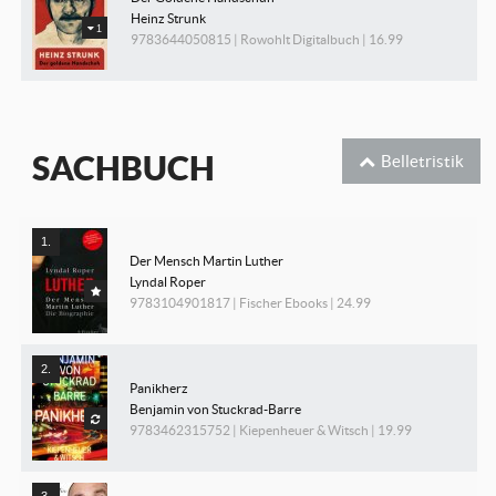
Heinz Strunk
1
9783644050815 | Rowohlt Digitalbuch | 16.99
SACHBUCH
Belletristik
Der Mensch Martin Luther
Lyndal Roper
9783104901817 | Fischer Ebooks | 24.99
Panikherz
Benjamin von Stuckrad-Barre
9783462315752 | Kiepenheuer & Witsch | 19.99