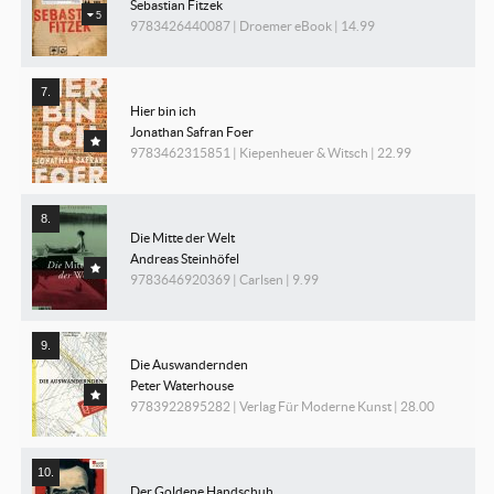
Sebastian Fitzek
5
9783426440087 | Droemer eBook | 14.99
Hier bin ich
Jonathan Safran Foer
9783462315851 | Kiepenheuer & Witsch | 22.99
Die Mitte der Welt
Andreas Steinhöfel
9783646920369 | Carlsen | 9.99
Die Auswandernden
Peter Waterhouse
9783922895282 | Verlag Für Moderne Kunst | 28.00
Der Goldene Handschuh