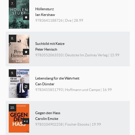
Höllensturz
Ian Kershaw
9783641188726 | Dva | 28.99
Suchbild mit Katze
Peter Henisch
9783552063310 | Deuticke Im Zsolnay Verlag | 15.99
Lebenslang für die Wahrheit
Can Dündar
9783455851793 | Hoffmann und Campe | 16.99
Gegen den Hass
Carolin Emcke
4
9783104902258 | Fischer Ebooks | 19.99