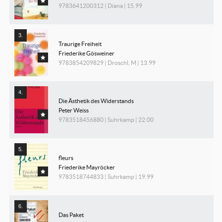
9783641200312 | Diana | 15.99
Traurige Freiheit
Friederike Gösweiner
9783854209829 | Droschl, M | 13.99
Die Ästhetik des Widerstands
Peter Weiss
9783518456880 | Suhrkamp | 22.00
fleurs
Friederike Mayröcker
9783518744833 | Suhrkamp | 19.99
Das Paket