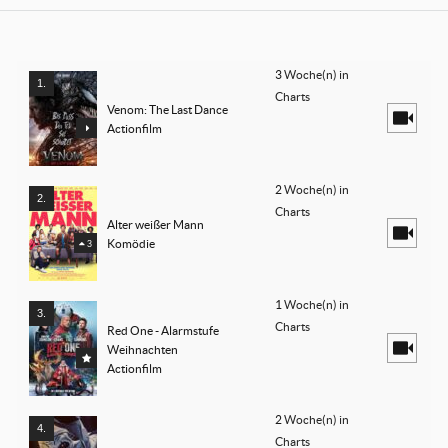
3
Venom: The Last Dance
Actionfilm
2
Alter weißer Mann
Komödie
3
1
Red One - Alarmstufe 
Weihnachten
Actionfilm
2