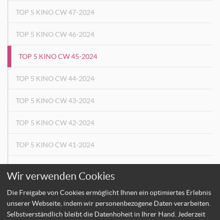
TOP 5 KINO CW 47-2024
TOP 5 KINO CW 46-2024
TOP 5 KINO CW 45-2024
TOP 5 KINO CW 44-2024
TOP 5 KINO CW 43-2024
TOP 5 KINO CW 42-2024
TOP 5 KINO CW 41-2024
TOP 5 KINO CW 40-2024
Wir verwenden Cookies
Die Freigabe von Cookies ermöglicht Ihnen ein optimiertes Erlebnis
←
«
7
8
9
»
→
unserer Webseite, indem wir personenbezogene Daten verarbeiten.
Selbstverständlich bleibt die Datenhoheit in Ihrer Hand. Jederzeit