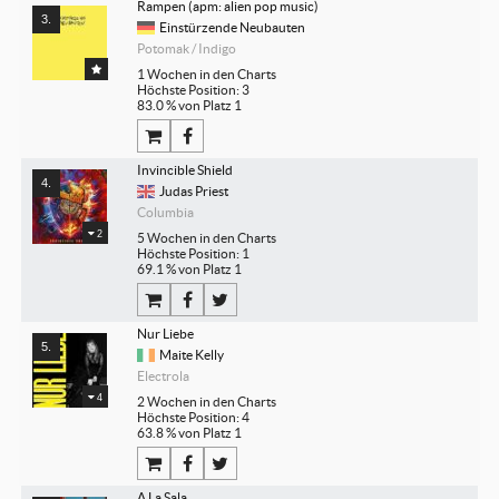
Rampen (apm: alien pop music)
Einstürzende Neubauten
Potomak / Indigo
1 Wochen in den Charts
Höchste Position: 3
83.0 % von Platz 1
Invincible Shield
Judas Priest
Columbia
2
5 Wochen in den Charts
Höchste Position: 1
69.1 % von Platz 1
Nur Liebe
Maite Kelly
Electrola
4
2 Wochen in den Charts
Höchste Position: 4
63.8 % von Platz 1
A La Sala