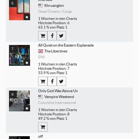
Khruangbin
Dead Oceans / Cargo
1 Wochen in den Charts
Höchste Position: 6
63.1 % von Platz 1
All Quiet on the Eastern Esplanade
The Libertines
EMI
1 Wochen in den Charts
Höchste Position: 7
53.9 % von Platz 1
Only God Was Above Us
Vampire Weekend
Columbia International
1 Wochen in den Charts
Höchste Position: 8
49.2 % von Platz 1
off