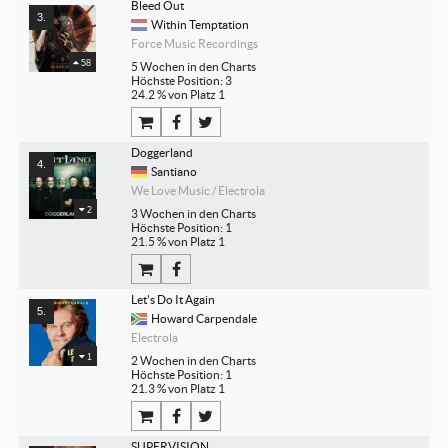
Bleed Out
Within Temptation
Force Music Recordings
58
5 Wochen in den Charts
Höchste Position: 3
24.2 % von Platz 1
Doggerland
Santiano
We Love Music / Electrola
2
3 Wochen in den Charts
Höchste Position: 1
21.5 % von Platz 1
Let's Do It Again
Howard Carpendale
Electrola
1
2 Wochen in den Charts
Höchste Position: 1
21.3 % von Platz 1
SUPERVISION