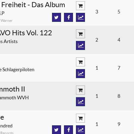
Freiheit - Das Album
3
5
i.P
/ Warner
VO Hits Vol. 122
2
4
s Artists
1
7
e Schlagerpiloten
moth II
1
8
ammoth WVH
le
1
9
indred
 Records