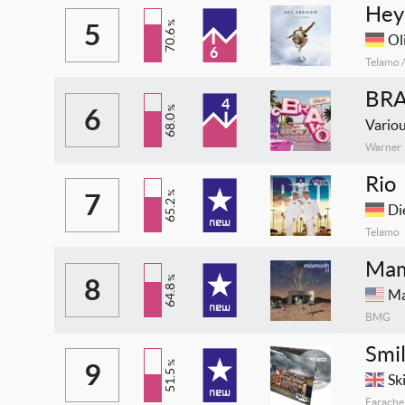
Hey 
5
%
70.6
Ol
6
Telamo 
BRA
4
6
%
68.0
Variou
Warner
Rio
7
%
65.2
Di
Telamo
Mam
8
%
64.8
M
BMG
Smi
9
%
51.5
Sk
Earache