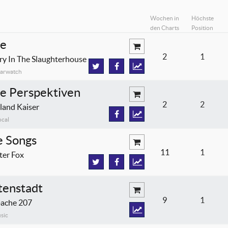
Wochen in
Höchste
den Charts
Position
e
2
1
ry In The Slaughterhouse
tarwatch
e Perspektiven
2
2
land Kaiser
ocal
e Songs
11
1
ter Fox
tenstadt
9
1
ache 207
sic