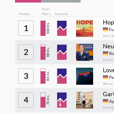
% von
Position
Platz 1
Vorwoche
Hop
%
1
100.0
Fu
Sony - S
Neu
2
%
88.0
Ro
Ariola L
Lov
3
%
83.1
Pe
Warner
Gar
4
%
70.6
Ap
8
Four Mu