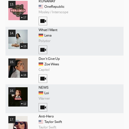
RUNAWAY
OneRepublic
Mosley / Interscope
17
What I Want
Lena
Polydor
15
Don't Give Up
Zoe Wees
Capitol
16
NEWS
Loi
Warner
12
Anti-Hero
Taylor Swift
Taylor Swift