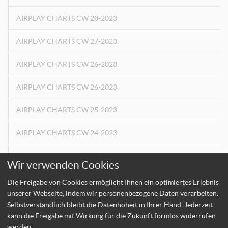
AIRPLAY CHARTS CW 28-2023
AIRPLAY CHARTS CW 27-2023
AIRPLAY CHARTS CW 26-2023
AIRPLAY CHARTS CW 26-2023
AIRPLAY CHARTS CW 25-2023
AIRPLAY CHARTS CW 24-2023
AIRPLAY CHARTS CW 23-2023
Wir verwenden Cookies
Die Freigabe von Cookies ermöglicht Ihnen ein optimiertes Erlebnis
←
«
7
8
9
»
→
unserer Webseite, indem wir personenbezogene Daten verarbeiten.
Selbstverständlich bleibt die Datenhoheit in Ihrer Hand. Jederzeit
kann die Freigabe mit Wirkung für die Zukunft formlos widerrufen
werden.