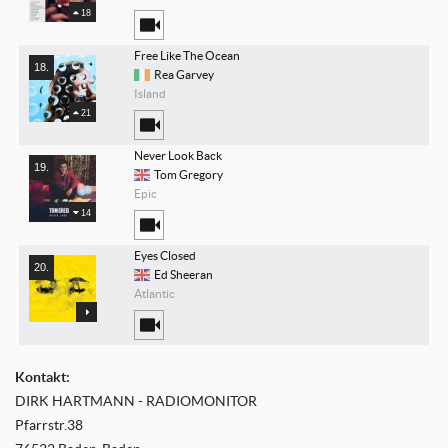
18
Free Like The Ocean
Rea Garvey
Island
21
Never Look Back
Tom Gregory
Epic
14
Eyes Closed
Ed Sheeran
Atlantic
Kontakt:
DIRK HARTMANN - RADIOMONITOR
Pfarrstr.38