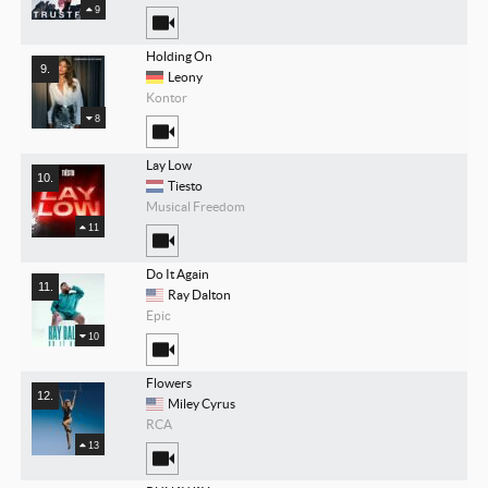
9
Holding On
Leony
Kontor
8
Lay Low
Tiesto
Musical Freedom
11
Do It Again
Ray Dalton
Epic
10
Flowers
Miley Cyrus
RCA
13