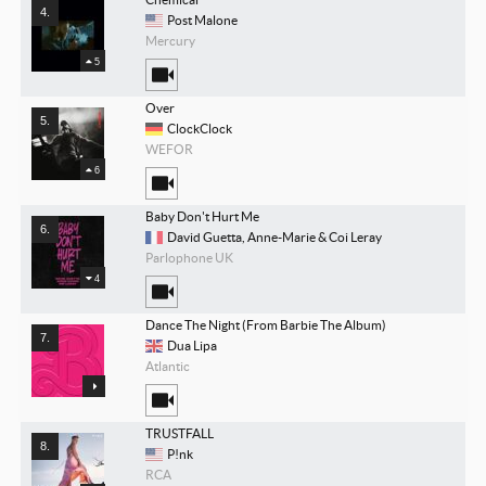
Post Malone
Mercury
5
Over
ClockClock
WEFOR
6
Baby Don't Hurt Me
David Guetta, Anne-Marie & Coi Leray
Parlophone UK
4
Dance The Night (From Barbie The Album)
Dua Lipa
Atlantic
TRUSTFALL
P!nk
RCA