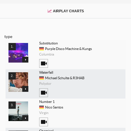
AIRPLAY CHARTS
type
Substitution
Purple Disco Machine & Kungs
Columbia
Waterfall
Michael Schulte & R3HAB
Polydor
Number 1
Nico Santos
Virgin
Chemical